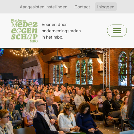
Aangesloten instellingen
Contact
Inloggen
Voor en door
ondernemingsraden
in het mbo.